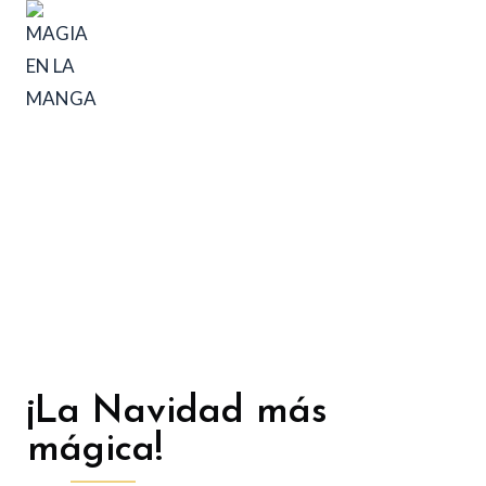
MAGIA EN LA MANGA
En Navidad toca...
¡magia!
¡La Navidad más
mágica!